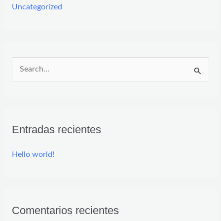
Uncategorized
B
u
s
c
Entradas recientes
a
r
Hello world!
p
o
r
Comentarios recientes
: